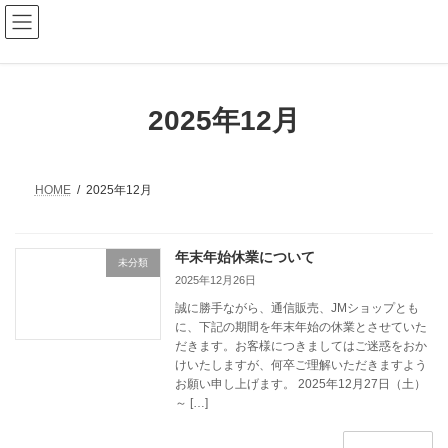
コ
ナ
ン
ビ
テ
ゲ
ン
ー
ツ
シ
へ
ョ
2025年12月
ス
ン
キ
に
ッ
移
プ
動
HOME
2025年12月
年末年始休業について
未分類
2025年12月26日
誠に勝手ながら、通信販売、JMショップとも
に、下記の期間を年末年始の休業とさせていた
だきます。お客様につきましてはご迷惑をおか
けいたしますが、何卒ご理解いただきますよう
お願い申し上げます。 2025年12月27日（土）
～ […]
続きを読む